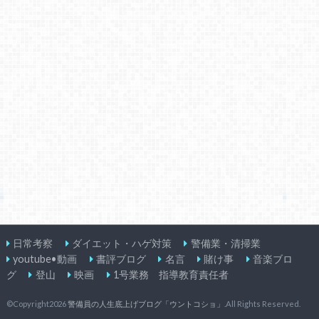
日常考察
ダイエット・ハゲ対策
警備業・清掃業
youtube•動画
書評ブログ
名言
賭け事
音楽ブロ
グ
登山
映画
1号業務 指導教育責任者
©Copyright2026
警備員の人生底上げブログ「ウントコショ」
.All Rights Reserved.