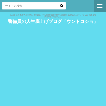
底辺と言われがちな職業、警備員。そんな警備員の日常と裏側をお教えします。でも言うほど悪
い仕事じゃないよ。
警備員の人生底上げブログ「ウントコショ」