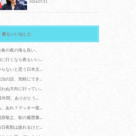
2026.07.31
最もいいねした
晩春の夜の海も良い。
海に行くなら夜もいい...
いらないと思う日本文...
政治の話、気軽にでき...
思わぬ方向に行ってい...
11年間、ありがとう...
あ、あれ？マッキー復...
槇原敬之、歌の履歴書...
連日夜勤は疲れるけど...