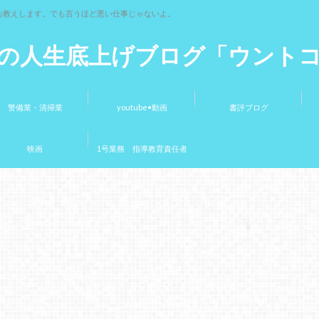
お教えします。でも言うほど悪い仕事じゃないよ。
の人生底上げブログ「ウント
警備業・清掃業
youtube•動画
書評ブログ
映画
1号業務 指導教育責任者