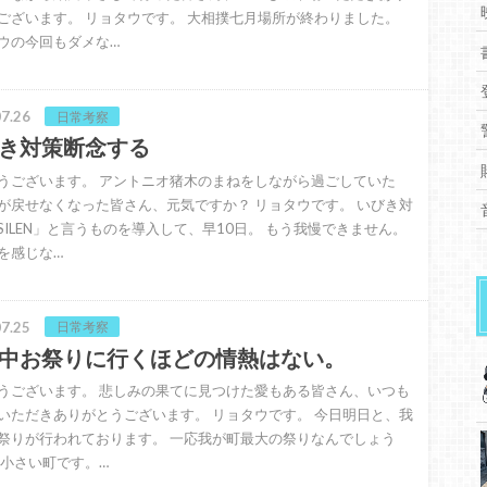
ございます。 リョタウです。 大相撲七月場所が終わりました。
ウの今回もダメな…
7.26
日常考察
き対策断念する
うございます。 アントニオ猪木のまねをしながら過ごしていた
が戻せなくなった皆さん、元気ですか？ リョタウです。 いびき対
SILEN」と言うものを導入して、早10日。 もう我慢できません。
を感じな…
7.25
日常考察
中お祭りに行くほどの情熱はない。
うございます。 悲しみの果てに見つけた愛もある皆さん、いつも
いただきありがとうございます。 リョタウです。 今日明日と、我
祭りが行われております。 一応我が町最大の祭りなんでしょう
※小さい町です。…