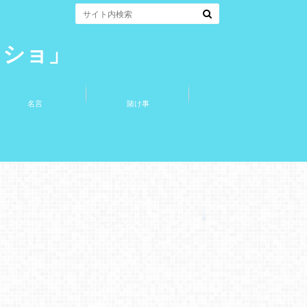
コショ」
名言
賭け事