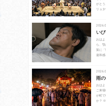
がとう
リョタ
2026.0
いび
おはよ
ら、顎
策に「
違和感
2026.0
雨の
おはよ
ご来場
が町で
か？ 