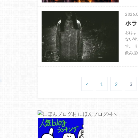
2026.0
ホラ
おはよ
ない皆
す。 
飲み屋
<
1
2
3