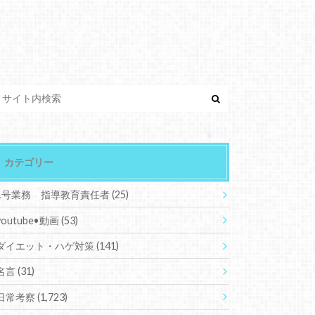
カテゴリー
1号業務 指導教育責任者
(25)
youtube•動画
(53)
ダイエット・ハゲ対策
(141)
名言
(31)
日常考察
(1,723)