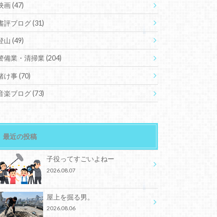
映画
(47)
書評ブログ
(31)
登山
(49)
警備業・清掃業
(204)
賭け事
(70)
音楽ブログ
(73)
最近の投稿
子役ってすごいよねー
2026.08.07
屋上を掘る男。
2026.08.06