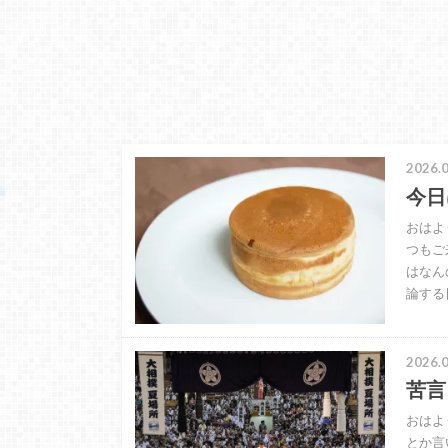
2026.0
今日
おはよ
つもご
はなん
論する
2026.0
苦言
おはよ
とか言