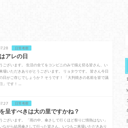
7.28
日常考察
はアレの日
うございます。 生活の全てをコンビニのみで揃え切る皆さん、い
来場いただきありがとうございます。 リョタウです。 皆さん今日
の日がご存じでしょうか？ そうです！ 「大判焼きの名前を皆で議
日」です！ …
7.27
日常考察
を呈すべきは大の里ですかね？
うございます。 「雨の中、傘さして行くほど祭りに情熱はない」
いながら結局傘さして行った皆さん、いつもご来場いただきあり