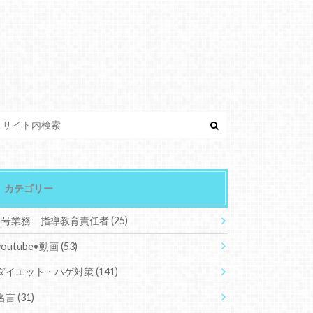
カテゴリー
1号業務 指導教育責任者
(25)
youtube•動画
(53)
ダイエット・ハゲ対策
(141)
名言
(31)