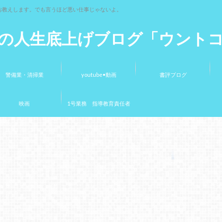
お教えします。でも言うほど悪い仕事じゃないよ。
の人生底上げブログ「ウント
警備業・清掃業
youtube•動画
書評ブログ
映画
1号業務 指導教育責任者