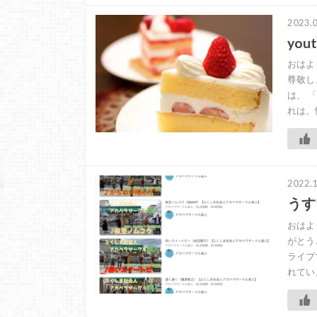
2023.0
yo
おはよ
尊敬し
は、 
れは、
2022.1
うす
おはよ
がとう
ライブ
れてい