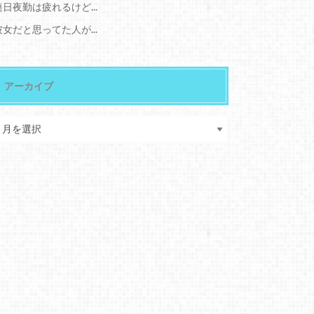
連日夜勤は疲れるけど...
彼女だと思ってた人が...
アーカイブ