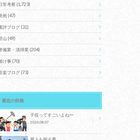
日常考察
(1,723)
映画
(47)
書評ブログ
(31)
登山
(49)
警備業・清掃業
(204)
賭け事
(70)
音楽ブログ
(73)
最近の投稿
子役ってすごいよねー
2026.08.07
屋上を掘る男。