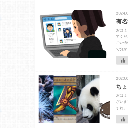
2024.0
有名
おはよ
てくだ
ごい怖
で分か
2023.0
ちょ
おはよ
ざいま
すね。 ht