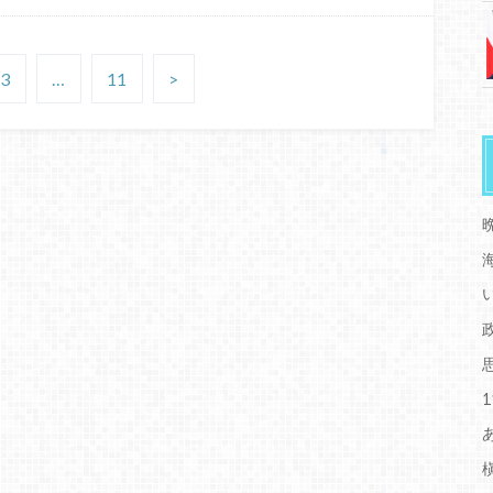
3
…
11
>