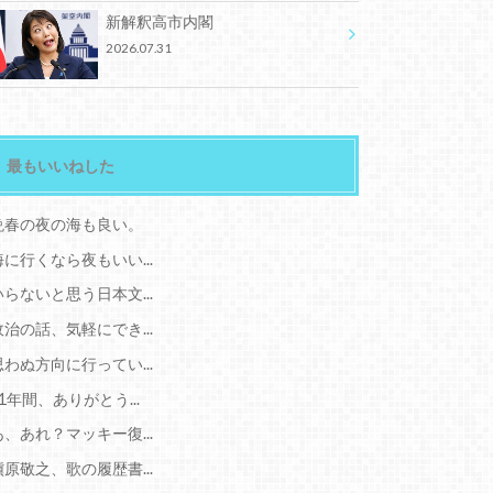
新解釈高市内閣
2026.07.31
最もいいねした
晩春の夜の海も良い。
海に行くなら夜もいい...
いらないと思う日本文...
政治の話、気軽にでき...
思わぬ方向に行ってい...
11年間、ありがとう...
あ、あれ？マッキー復...
槇原敬之、歌の履歴書...