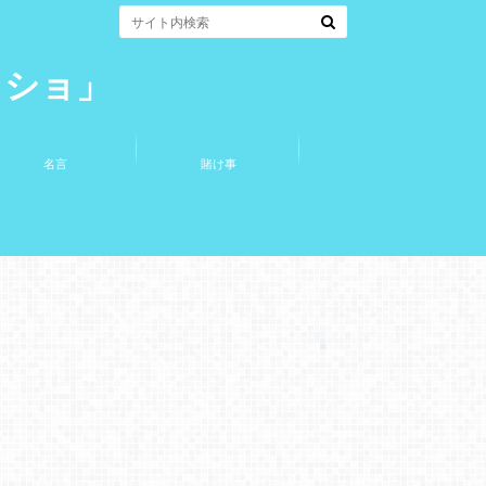
コショ」
名言
賭け事