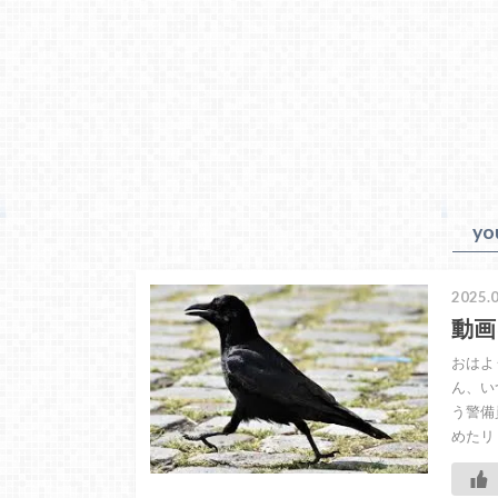
yo
2025.0
動画
おはよ
ん、い
う警備
めたリ