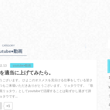
CATEGORY
utube•動画
2.13
youtube•動画
を適当に上げてみたら。
うございます。 ひよこのオスメスを見分ける仕事をしている皆さ
つもご来場いただきありがとうございます。 リョタウです。 「歌
員リョタウ」としてyoutubeで活躍することは恥ずかし過ぎて諦
ョタウです…
+1