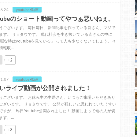
6.24
youtube•動画
utubeのショート動画ってやつぁ悪いねぇ。
うございます。 毎日毎日、新聞記事を作っている皆さん、マジで
ます。 リョタウです。 現代社会を生き抜いている皆さんの中に
「暇な時はyoutubeを見ている」 って人も少なくないでしょう。 そ
情報収…
+2
1.07
youtube•動画
いライブ動画が公開されました！
うございます。 お休み中の中居さん、いつもご来場いただきあり
ございます。 リョタウです。 公開が難しいと思われていたうすい
ですが、 昨日Youtube公開されました！ 動画によって端の人が切
ます。…
+3