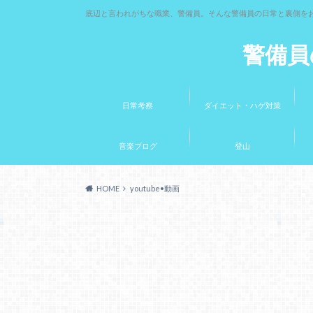
底辺と言われがちな職業、警備員。そんな警備員の日常と裏側を
警備員
日常考察
ダイエット・ハゲ対策
音楽ブログ
登山
HOME
youtube•動画