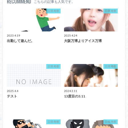
RECOMMEND
こちらの記事も人気です。
日常考察
日常考察
2023.4.19
2025.4.24
出勤して遊んだ。
大阪万博よりアイス万博
日常考察
日常考察
2025.4.4
2024.3.11
テスト
13度目の3.11
日常考察
日常考察