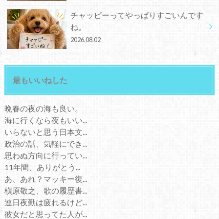
チャッピーってやっぱりすごいんです
ね。
2026.08.02
最もいいねした
晩春の夜の海も良い。
海に行くなら夜もいい...
いらないと思う日本文...
政治の話、気軽にでき...
思わぬ方向に行ってい...
11年間、ありがとう...
あ、あれ？マッキー復...
槇原敬之、歌の履歴書...
連日夜勤は疲れるけど...
彼女だと思ってた人が...