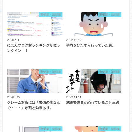
警備業・清掃業
警備業・清掃業
2020.6.4
2022.12.12
にほんブログ村ランキング８位ラ
平均をひたすら行っていた男。
ンクイン！！
警備業・清掃業
警備業・清掃業
2020.5.27
2022.11.11
クレーム対応には「警備の者なん
施設警備員が恐れていること三選
で・・・」が割と効果あり。
警備業・清掃業
警備業・清掃業