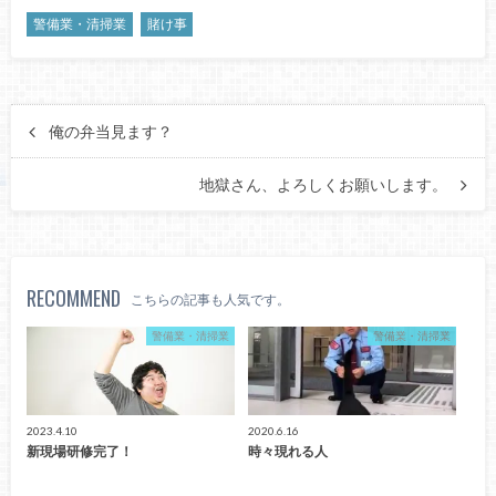
警備業・清掃業
賭け事
俺の弁当見ます？
地獄さん、よろしくお願いします。
RECOMMEND
こちらの記事も人気です。
警備業・清掃業
警備業・清掃業
2023.4.10
2020.6.16
新現場研修完了！
時々現れる人