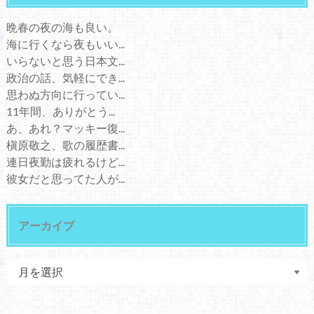
晩春の夜の海も良い。
海に行くなら夜もいい...
いらないと思う日本文...
政治の話、気軽にでき...
思わぬ方向に行ってい...
11年間、ありがとう...
あ、あれ？マッキー復...
槇原敬之、歌の履歴書...
連日夜勤は疲れるけど...
彼女だと思ってた人が...
アーカイブ