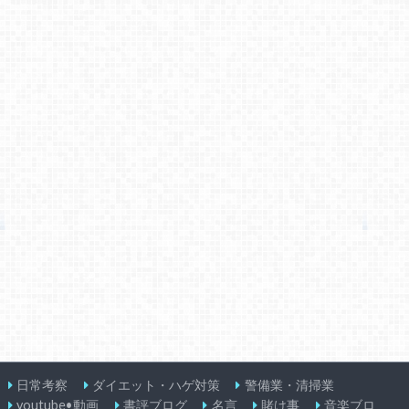
日常考察
ダイエット・ハゲ対策
警備業・清掃業
youtube•動画
書評ブログ
名言
賭け事
音楽ブロ