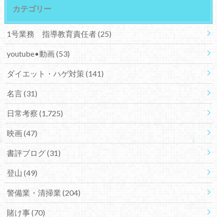
カテゴリー
1号業務 指導教育責任者
(25)
youtube•動画
(53)
ダイエット・ハゲ対策
(141)
名言
(31)
日常考察
(1,725)
映画
(47)
書評ブログ
(31)
登山
(49)
警備業・清掃業
(204)
賭け事
(70)