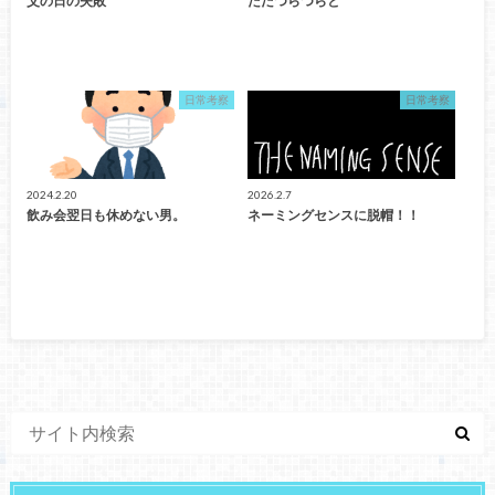
父の日の失敗
ただつらつらと
日常考察
日常考察
2024.2.20
2026.2.7
飲み会翌日も休めない男。
ネーミングセンスに脱帽！！