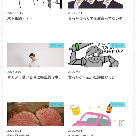
2021.11.19
2025.7.24
木下都議・・・
言ったつもりで全然言ってない男
日常考察
日常考察
2026.3.10
2020.9.2
胃カメラ受ける時に毎回思う事。
買ったゲームが低評価だった
日常考察
日常考察
2022.6.21
2020.9.24