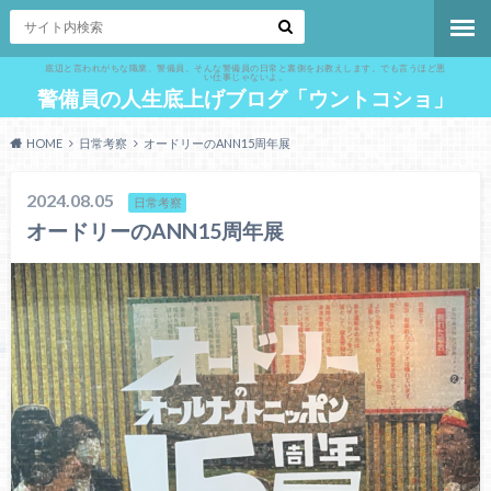
底辺と言われがちな職業、警備員。そんな警備員の日常と裏側をお教えします。でも言うほど悪
い仕事じゃないよ。
警備員の人生底上げブログ「ウントコショ」
HOME
日常考察
オードリーのANN15周年展
2024.08.05
日常考察
オードリーのANN15周年展