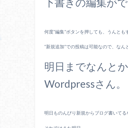
下書きの編集がで
何度“編集”ボタンを押しても、うんとも
“新規追加“での投稿は可能なので、な
明日までなんと
Wordpressさん。
明日ものんびり新規からブログ書いてる
それではまた明日。