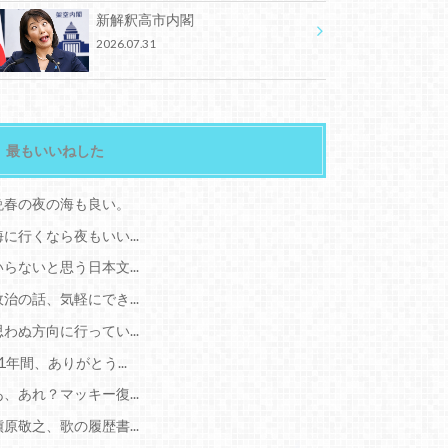
新解釈高市内閣
2026.07.31
最もいいねした
晩春の夜の海も良い。
海に行くなら夜もいい...
いらないと思う日本文...
政治の話、気軽にでき...
思わぬ方向に行ってい...
11年間、ありがとう...
あ、あれ？マッキー復...
槇原敬之、歌の履歴書...