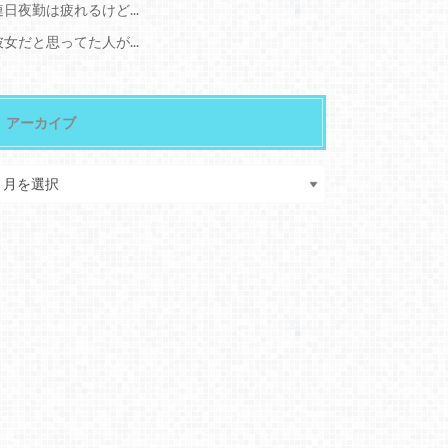
連日夜勤は疲れるけど...
彼女だと思ってた人が...
アーカイブ