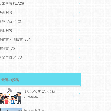
日常考察
(1,723)
映画
(47)
書評ブログ
(31)
登山
(49)
警備業・清掃業
(204)
賭け事
(70)
音楽ブログ
(73)
最近の投稿
子役ってすごいよねー
2026.08.07
屋上を掘る男。