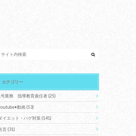
カテゴリー
1号業務 指導教育責任者
(25)
youtube•動画
(53)
ダイエット・ハゲ対策
(141)
名言
(31)