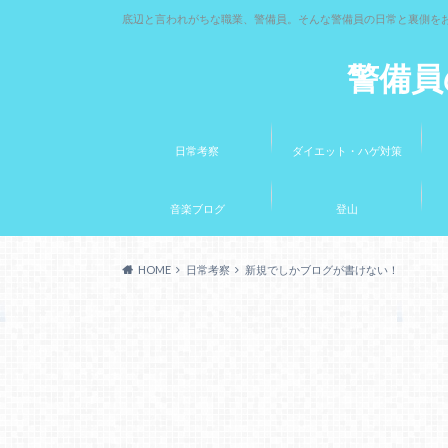
底辺と言われがちな職業、警備員。そんな警備員の日常と裏側を
警備員
日常考察
ダイエット・ハゲ対策
音楽ブログ
登山
HOME
日常考察
新規でしかブログが書けない！