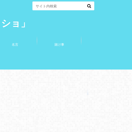
コショ」
名言
賭け事