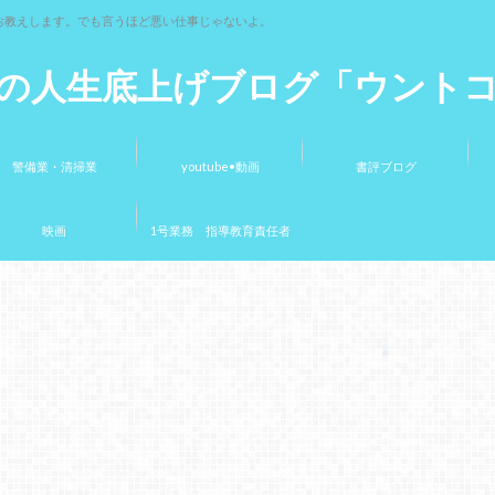
お教えします。でも言うほど悪い仕事じゃないよ。
の人生底上げブログ「ウント
警備業・清掃業
youtube•動画
書評ブログ
映画
1号業務 指導教育責任者