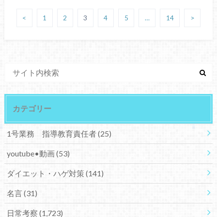
<
1
2
3
4
5
…
14
>
カテゴリー
1号業務 指導教育責任者
(25)
youtube•動画
(53)
ダイエット・ハゲ対策
(141)
名言
(31)
日常考察
(1,723)