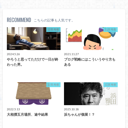
RECOMMEND
こちらの記事も人気です。
日常考察
日常考察
2024.5.26
2021.11.27
やろうと思ってただけで一日が終
ブログ戦略にはこういうやり方も
わった男。
ある
日常考察
日常考察
2022.5.13
2025.10.18
大相撲五月場所、途中結果
浜ちゃんが個展！？