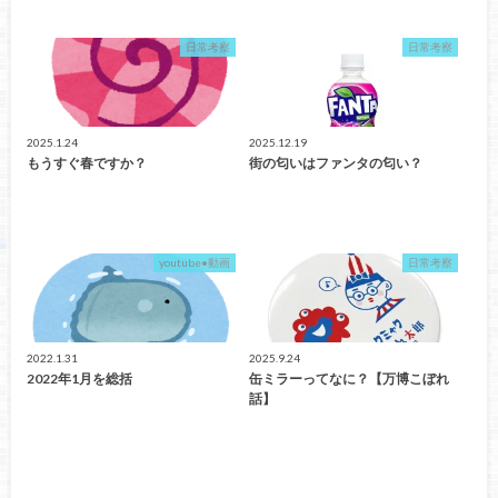
日常考察
日常考察
2025.1.24
2025.12.19
もうすぐ春ですか？
街の匂いはファンタの匂い？
youtube•動画
日常考察
2022.1.31
2025.9.24
2022年1月を総括
缶ミラーってなに？【万博こぼれ
話】