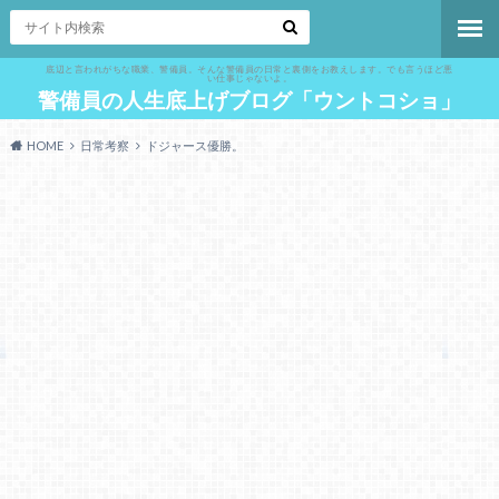
底辺と言われがちな職業、警備員。そんな警備員の日常と裏側をお教えします。でも言うほど悪
い仕事じゃないよ。
警備員の人生底上げブログ「ウントコショ」
HOME
日常考察
ドジャース優勝。