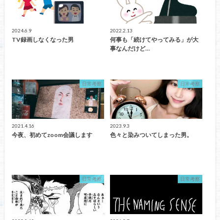
2024.6.9
2022.2.13
TV録画しなくなった男
何事も「続けてやってみる」が大
事なんだけど…
日常考察
日常考察
2021.4.16
2023.9.3
今夜、初めてzoom会議します
色々と染みついてしまった男。
日常考察
日常考察