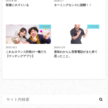
2025.8.18
2026.2.7
部屋にネズミいる
ネーミングセンスに脱帽！！
日常考察
日常考察
2025.10.2
2026.5.23
これもロマンス詐欺の一種だろ
意味わからん営業電話がまた来て
【マッチングアプリ】
思ったこと。