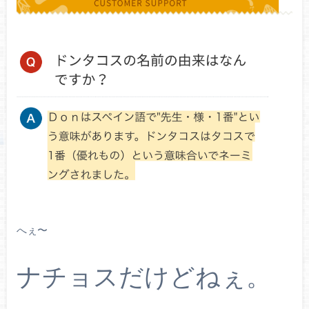
へぇ〜
ナチョスだけどねぇ。