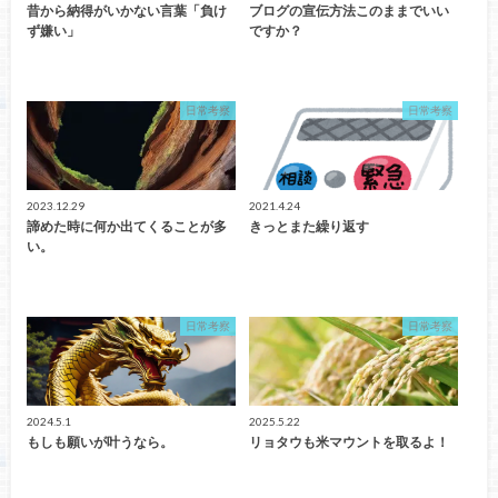
昔から納得がいかない言葉「負け
ブログの宣伝方法このままでいい
ず嫌い」
ですか？
日常考察
日常考察
2023.12.29
2021.4.24
諦めた時に何か出てくることが多
きっとまた繰り返す
い。
日常考察
日常考察
2024.5.1
2025.5.22
もしも願いが叶うなら。
リョタウも米マウントを取るよ！