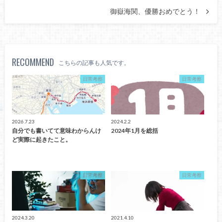
御嶽海関、優勝おめでとう！
RECOMMEND
こちらの記事も人気です。
日常考察
日常考察
2026.7.23
2024.2.2
自分でも書いてて意味わからんけ
2024年1月を総括
ど実際に起きたこと。
日常考察
日常考察
2024.3.20
2021.4.10