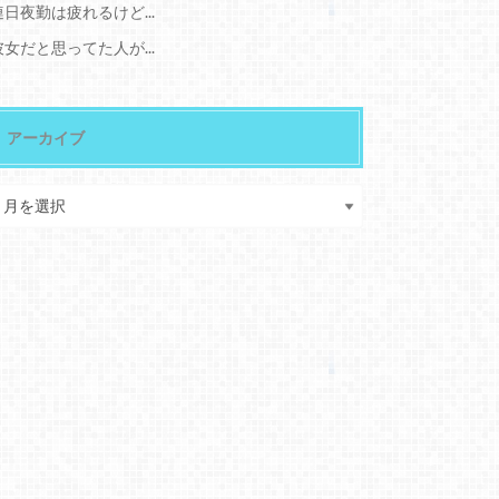
連日夜勤は疲れるけど...
彼女だと思ってた人が...
アーカイブ