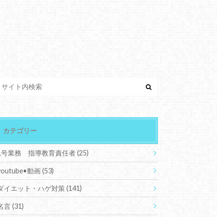
カテゴリー
1号業務 指導教育責任者
(25)
youtube•動画
(53)
ダイエット・ハゲ対策
(141)
名言
(31)