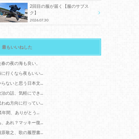
2回目の服が届く【服のサブス
ク】
2026.07.30
最もいいねした
晩春の夜の海も良い。
海に行くなら夜もいい...
いらないと思う日本文...
政治の話、気軽にでき...
思わぬ方向に行ってい...
11年間、ありがとう...
あ、あれ？マッキー復...
槇原敬之、歌の履歴書...