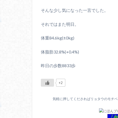
そんな少し気になった一言でした。
それではまた明日。
体重84.6kg(±0kg)
体脂肪32.8%(+0.4%)
昨日の歩数8833歩
+2
気軽に押してくださればリョタウのモチベが