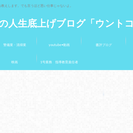
お教えします。でも言うほど悪い仕事じゃないよ。
の人生底上げブログ「ウント
警備業・清掃業
youtube•動画
書評ブログ
映画
1号業務 指導教育責任者