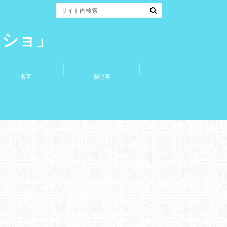
コショ」
名言
賭け事