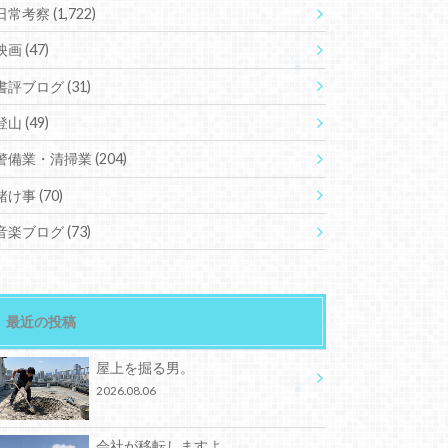
日常考察
(1,722)
映画
(47)
書評ブログ
(31)
登山
(49)
警備業・清掃業
(204)
賭け事
(70)
音楽ブログ
(73)
最近の投稿
屋上を掘る男。
2026.08.06
会社が移転しますよ。