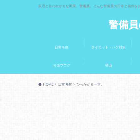
底辺と言われがちな職業、警備員。そんな警備員の日常と裏側を
警備員
日常考察
ダイエット・ハゲ対策
音楽ブログ
登山
HOME
日常考察
ひっかかる一言。