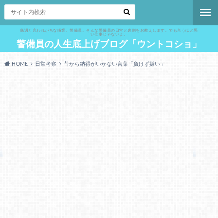
底辺と言われがちな職業、警備員。そんな警備員の日常と裏側をお教えします。でも言うほど悪
い仕事じゃないよ。
警備員の人生底上げブログ「ウントコショ」
HOME
日常考察
昔から納得がいかない言葉「負けず嫌い」