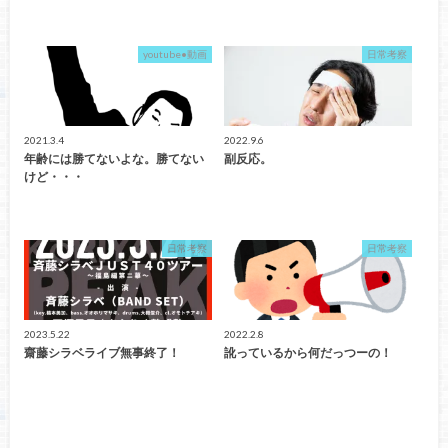
youtube•動画
日常考察
2021.3.4
2022.9.6
年齢には勝てないよな。勝てない
副反応。
けど・・・
日常考察
日常考察
2023.5.22
2022.2.8
齋藤シラベライブ無事終了！
訛っているから何だっつーの！