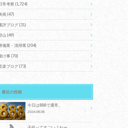
日常考察
(1,724)
映画
(47)
書評ブログ
(31)
登山
(49)
警備業・清掃業
(204)
賭け事
(70)
音楽ブログ
(73)
最近の投稿
今日は888で通常。
2026.08.08
子役ってすごいよねー