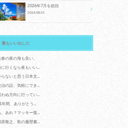
2026年7月を総括
2026.08.01
最もいいねした
晩春の夜の海も良い。
海に行くなら夜もいい...
いらないと思う日本文...
政治の話、気軽にでき...
思わぬ方向に行ってい...
11年間、ありがとう...
あ、あれ？マッキー復...
槇原敬之、歌の履歴書...