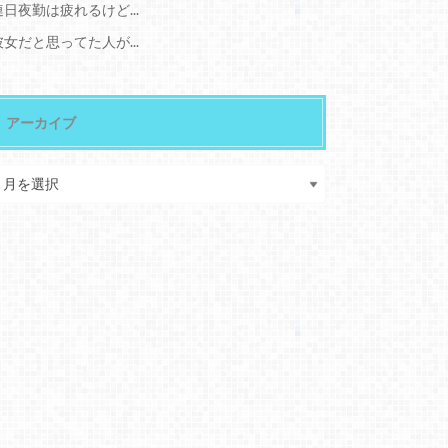
連日夜勤は疲れるけど...
彼女だと思ってた人が...
アーカイブ