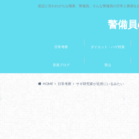
底辺と言われがちな職業、警備員。そんな警備員の日常と裏側を
警備員
日常考察
ダイエット・ハゲ対策
音楽ブログ
登山
HOME
日常考察
サギ研究家が近所にいるみたい