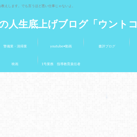
お教えします。でも言うほど悪い仕事じゃないよ。
の人生底上げブログ「ウント
警備業・清掃業
youtube•動画
書評ブログ
映画
1号業務 指導教育責任者