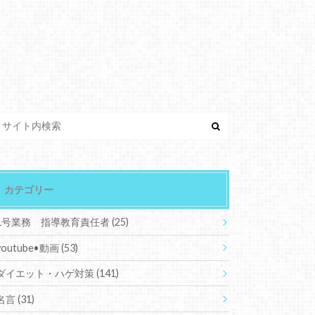
カテゴリー
1号業務 指導教育責任者
(25)
youtube•動画
(53)
ダイエット・ハゲ対策
(141)
名言
(31)