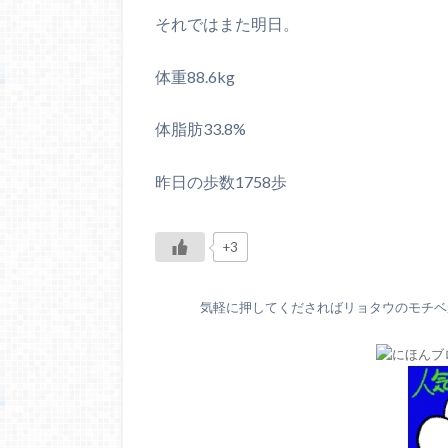
それではまた明日。
体重88.6kg
体脂肪33.8%
昨日の歩数1758歩
+3
気軽に押してくださればリョタウのモチベが