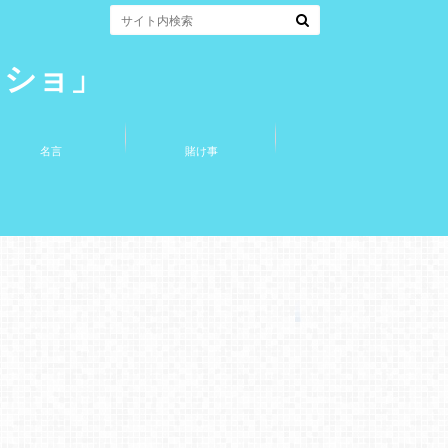
コショ」
名言
賭け事