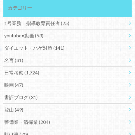
カテゴリー
1号業務 指導教育責任者
(25)
youtube•動画
(53)
ダイエット・ハゲ対策
(141)
名言
(31)
日常考察
(1,724)
映画
(47)
書評ブログ
(31)
登山
(49)
警備業・清掃業
(204)
賭け事
(70)