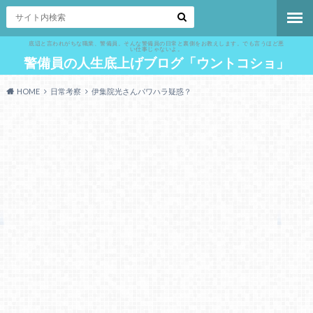
底辺と言われがちな職業、警備員。そんな警備員の日常と裏側をお教えします。でも言うほど悪
い仕事じゃないよ。
警備員の人生底上げブログ「ウントコショ」
HOME
日常考察
伊集院光さんパワハラ疑惑？