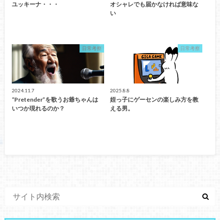
ユッキーナ・・・
オシャレでも届かなければ意味な
い
日常考察
日常考察
2024.11.7
2025.8.8
“Pretender”を歌うお爺ちゃんは
姪っ子にゲーセンの楽しみ方を教
いつか現れるのか？
える男。