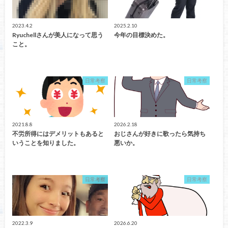
2023.4.2
2025.2.10
Ryuchellさんが美人になって思う
今年の目標決めた。
こと。
日常考察
日常考察
2021.8.8
2026.2.18
不労所得にはデメリットもあると
おじさんが好きに歌ったら気持ち
いうことを知りました。
悪いか。
日常考察
日常考察
2022.3.9
2026.6.20