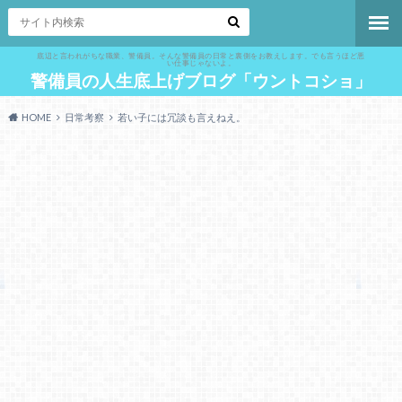
底辺と言われがちな職業、警備員。そんな警備員の日常と裏側をお教えします。でも言うほど悪
い仕事じゃないよ。
警備員の人生底上げブログ「ウントコショ」
HOME
日常考察
若い子には冗談も言えねえ。