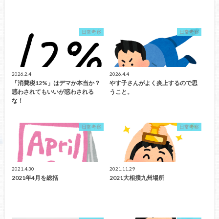
日常考察
日常考察
2026.2.4
2026.4.4
「消費税12%」はデマか本当か？
やす子さんがよく炎上するので思
惑わされてもいいが惑わされる
うこと。
な！
日常考察
日常考察
2021.4.30
2021.11.29
2021年4月を総括
2021大相撲九州場所