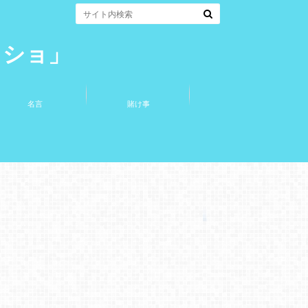
コショ」
名言
賭け事