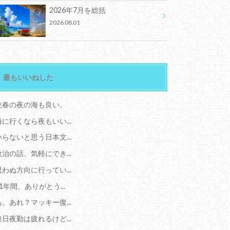
2026年7月を総括
2026.08.01
最もいいねした
晩春の夜の海も良い。
海に行くなら夜もいい...
いらないと思う日本文...
政治の話、気軽にでき...
思わぬ方向に行ってい...
11年間、ありがとう...
あ、あれ？マッキー復...
連日夜勤は疲れるけど...