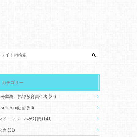
カテゴリー
1号業務 指導教育責任者
(25)
youtube•動画
(53)
ダイエット・ハゲ対策
(141)
名言
(31)