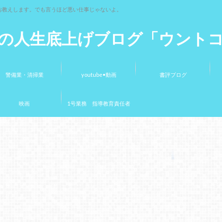
お教えします。でも言うほど悪い仕事じゃないよ。
の人生底上げブログ「ウント
警備業・清掃業
youtube•動画
書評ブログ
映画
1号業務 指導教育責任者