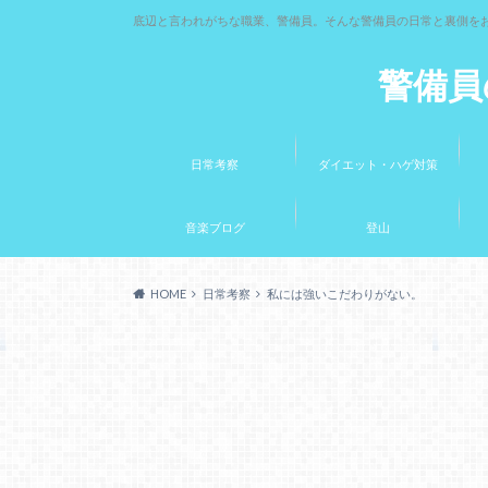
底辺と言われがちな職業、警備員。そんな警備員の日常と裏側を
警備員
日常考察
ダイエット・ハゲ対策
音楽ブログ
登山
HOME
日常考察
私には強いこだわりがない。