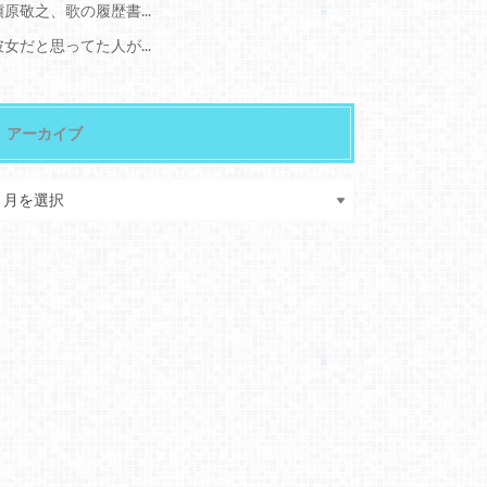
槇原敬之、歌の履歴書...
彼女だと思ってた人が...
アーカイブ