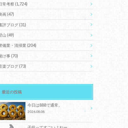
日常考察
(1,724)
映画
(47)
書評ブログ
(31)
登山
(49)
警備業・清掃業
(204)
賭け事
(70)
音楽ブログ
(73)
最近の投稿
今日は888で通常。
2026.08.08
子役ってすごいよねー