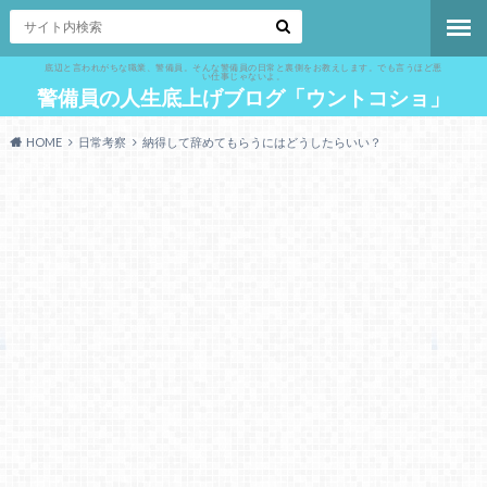
底辺と言われがちな職業、警備員。そんな警備員の日常と裏側をお教えします。でも言うほど悪
い仕事じゃないよ。
警備員の人生底上げブログ「ウントコショ」
HOME
日常考察
納得して辞めてもらうにはどうしたらいい？