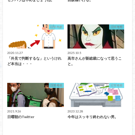
日常考察
日常考察
2020.11.27
2025.10.5
「外見で判断するな」というけれ
高市さんが新総裁になって思うこ
ど本当は・・・
と。
日常考察
日常考察
2021.9.26
2023.12.28
日曜朝のTwitter
今年はスッキリ終われない男。