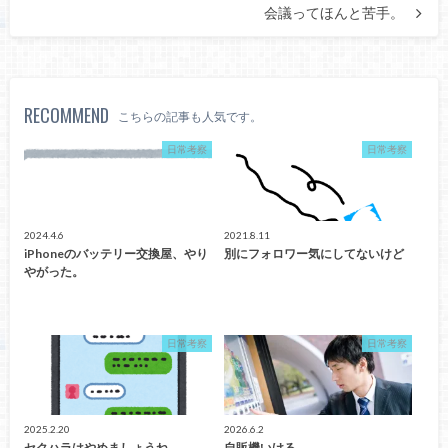
会議ってほんと苦手。
RECOMMEND
こちらの記事も人気です。
日常考察
日常考察
2024.4.6
2021.8.11
iPhoneのバッテリー交換屋、やり
別にフォロワー気にしてないけど
やがった。
日常考察
日常考察
2025.2.20
2026.6.2
セクハラはやめましょうね。
自販機いける。