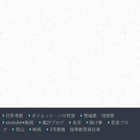
日常考察
ダイエット・ハゲ対策
警備業・清掃業
youtube•動画
書評ブログ
名言
賭け事
音楽ブロ
グ
登山
映画
1号業務 指導教育責任者