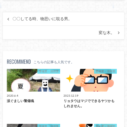
〇〇してる時、物思いに耽る男。
変な木。
RECOMMEND
こちらの記事も人気です。
警備業・清掃業
警備業・清掃業
2020.6.4
2023.12.19
涙ぐましい警備魂
リョタウはマジでできるヤツかも
しれません。
警備業・清掃業
警備業・清掃業