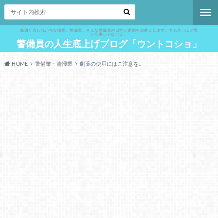
底辺と言われがちな職業、警備員。そんな警備員の日常と裏側をお教えします。でも言うほど悪
い仕事じゃないよ。
警備員の人生底上げブログ「ウントコショ」
HOME
警備業・清掃業
劇薬の使用にはご注意を。