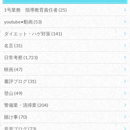
1号業務 指導教育責任者
(25)
youtube•動画
(53)
ダイエット・ハゲ対策
(141)
名言
(31)
日常考察
(1,723)
映画
(47)
書評ブログ
(31)
登山
(49)
警備業・清掃業
(204)
賭け事
(70)
音楽ブログ
(73)