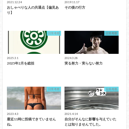
2021.12.24
2019.11.17
おしゃべりな人の共通点【偏見あ
その後の行方
り】
日常考察
日常考察
2025.3.1
2024.3.28
2025年2月を総括
実る努力・実らない努力
日常考察
日常考察
2023.4.3
2021.4.14
最近11時に投稿できていません
自分がそんなに影響を与えていた
ね。
とは知りませんでした。