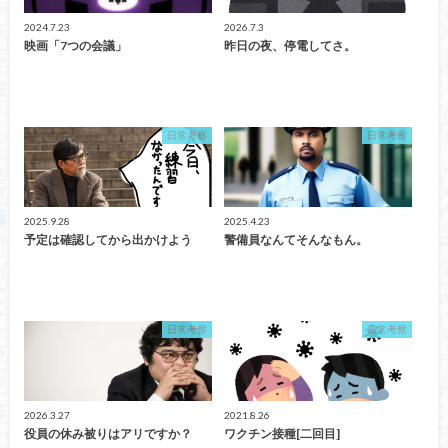
2024.7.23
2026.7.3
映画「7つの会議」
昨日の夜、停電してさ。
日常考察
日常考察
2025.9.28
2025.4.23
予定は確認してから出かけよう
警備員なんてそんなもん。
日常考察
日常考察
2026.3.27
2021.8.26
役員の休み被りはアリですか？
ワクチン接種[二回目]