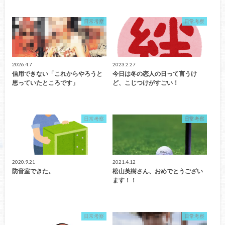
日常考察
日常考察
2026.4.7
2023.2.27
信用できない「これからやろうと
今日は冬の恋人の日って言うけ
思っていたところです」
ど、こじつけがすごい！
日常考察
日常考察
2020.9.21
2021.4.12
防音室できた。
松山英樹さん、おめでとうござい
ます！！
日常考察
日常考察