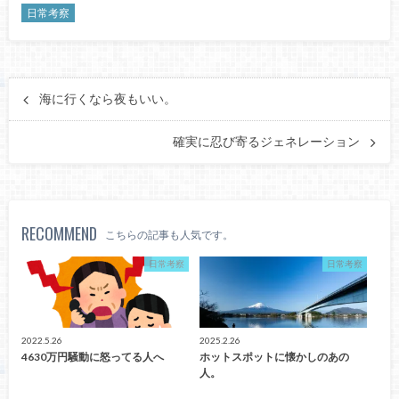
日常考察
海に行くなら夜もいい。
確実に忍び寄るジェネレーション
RECOMMEND
こちらの記事も人気です。
日常考察
日常考察
2022.5.26
2025.2.26
4630万円騒動に怒ってる人へ
ホットスポットに懐かしのあの
人。