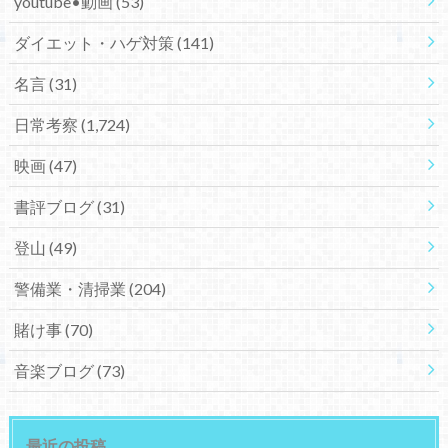
youtube•動画
(53)
ダイエット・ハゲ対策
(141)
名言
(31)
日常考察
(1,724)
映画
(47)
書評ブログ
(31)
登山
(49)
警備業・清掃業
(204)
賭け事
(70)
音楽ブログ
(73)
最近の投稿