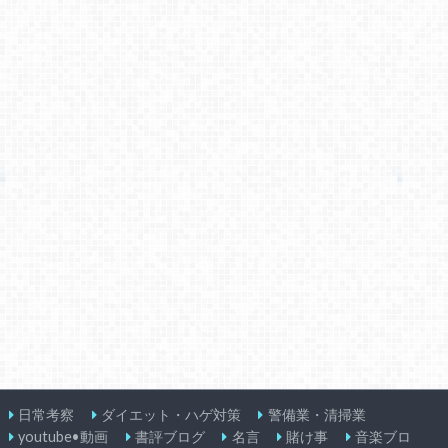
日常考察
ダイエット・ハゲ対策
警備業・清掃業
youtube•動画
書評ブログ
名言
賭け事
音楽ブロ