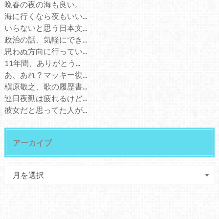
晩春の夜の海も良い。
海に行くなら夜もいい...
いらないと思う日本文...
政治の話、気軽にでき...
思わぬ方向に行ってい...
11年間、ありがとう...
あ、あれ？マッキー復...
槇原敬之、歌の履歴書...
連日夜勤は疲れるけど...
彼女だと思ってた人が...
アーカイブ