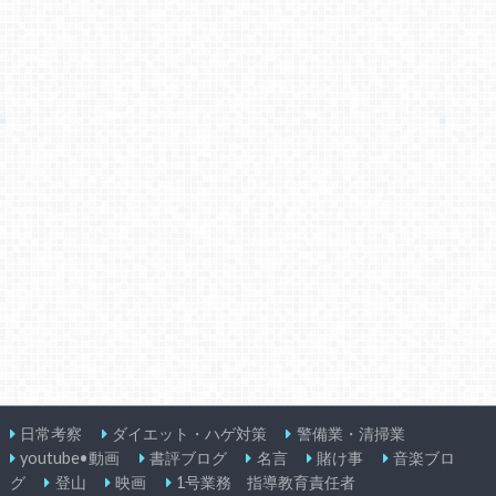
日常考察
ダイエット・ハゲ対策
警備業・清掃業
youtube•動画
書評ブログ
名言
賭け事
音楽ブロ
グ
登山
映画
1号業務 指導教育責任者