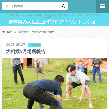
底辺と言われがちな職業、警備員。そんな警備員の日常と裏側をお教えします。でも言うほど悪
い仕事じゃないよ。
警備員の人生底上げブログ「ウントコショ」
HOME
日常考察
大相撲5月場所報告
2025.05.27
日常考察
大相撲5月場所報告