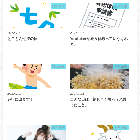
日常考察
日常考察
2022.7.7
2025.1.17
とことん七夕の日
Youtuberが続々休暇っていうけれ
ど。
日常考察
日常考察
2025.2.17
2024.7.28
SAFに出ます！
こんな日は一刻も早く帰ろうと思
ったこと。
日常考察
日常考察