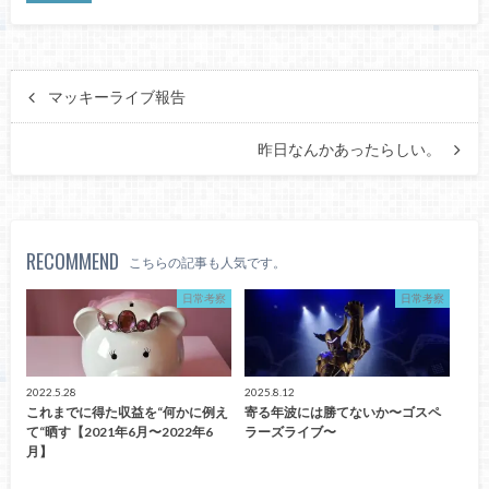
マッキーライブ報告
昨日なんかあったらしい。
RECOMMEND
こちらの記事も人気です。
日常考察
日常考察
2022.5.28
2025.8.12
これまでに得た収益を“何かに例え
寄る年波には勝てないか〜ゴスペ
て“晒す【2021年6月〜2022年6
ラーズライブ〜
月】