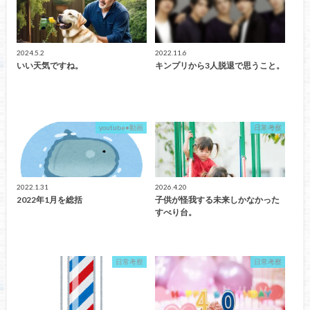
2024.5.2
2022.11.6
いい天気ですね。
キンプリから3人脱退で思うこと。
youtube•動画
日常考察
2022.1.31
2026.4.20
2022年1月を総括
子供が怪我する未来しかなかった
すべり台。
日常考察
日常考察