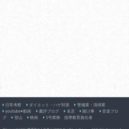
日常考察
ダイエット・ハゲ対策
警備業・清掃業
youtube•動画
書評ブログ
名言
賭け事
音楽ブロ
グ
登山
映画
1号業務 指導教育責任者