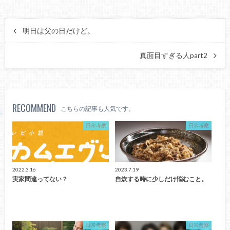
明日は父の日だけど。
真面目すぎる人part2
RECOMMEND
こちらの記事も人気です。
日常考察
日常考察
2022.3.16
2023.7.19
実家間違ってない？
自炊する時に少しだけ悩むこと。
日常考察
日常考察