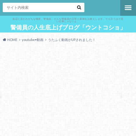
底辺と言われがちな職業、警備員。そんな警備員の日常と裏側をお教えします。でも言うほど悪
い仕事じゃないよ。
警備員の人生底上げブログ「ウントコショ」
HOME
youtube•動画
うたふく動画がUPされました！