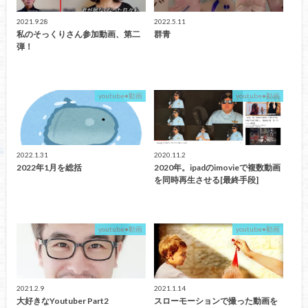
2021.9.28
2022.5.11
私のそっくりさん参加動画、第二
群青
弾！
youtube•動画
youtube•動画
2022.1.31
2020.11.2
2022年1月を総括
2020年。ipadのimovieで複数動画
を同時再生させる[最終手段]
youtube•動画
youtube•動画
2021.2.9
2021.1.14
大好きなYoutuber Part2
スローモーションで撮った動画を