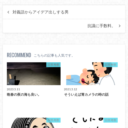
対義語からアイデア出しする男
抗議に手数料。
RECOMMEND
こちらの記事も人気です。
日常考察
日常考察
2023.5.11
2021.5.12
晩春の夜の海も良い。
そういえば胃カメラの時の話
日常考察
日常考察