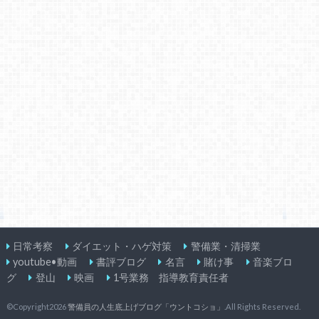
日常考察
ダイエット・ハゲ対策
警備業・清掃業
youtube•動画
書評ブログ
名言
賭け事
音楽ブロ
グ
登山
映画
1号業務 指導教育責任者
©Copyright2026
警備員の人生底上げブログ「ウントコショ」
.All Rights Reserved.