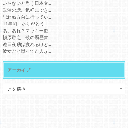
いらないと思う日本文...
政治の話、気軽にでき...
思わぬ方向に行ってい...
11年間、ありがとう...
あ、あれ？マッキー復...
槇原敬之、歌の履歴書...
連日夜勤は疲れるけど...
彼女だと思ってた人が...
アーカイブ