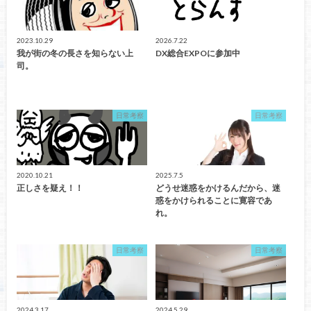
2023.10.29
2026.7.22
我が街の冬の長さを知らない上
DX総合EXPOに参加中
司。
日常考察
日常考察
2020.10.21
2025.7.5
正しさを疑え！！
どうせ迷惑をかけるんだから、迷
惑をかけられることに寛容であ
れ。
日常考察
日常考察
2024.3.17
2024.5.29