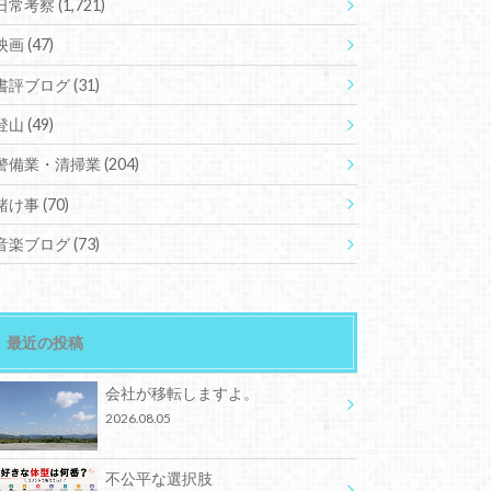
日常考察
(1,721)
映画
(47)
書評ブログ
(31)
登山
(49)
警備業・清掃業
(204)
賭け事
(70)
音楽ブログ
(73)
最近の投稿
会社が移転しますよ。
2026.08.05
不公平な選択肢