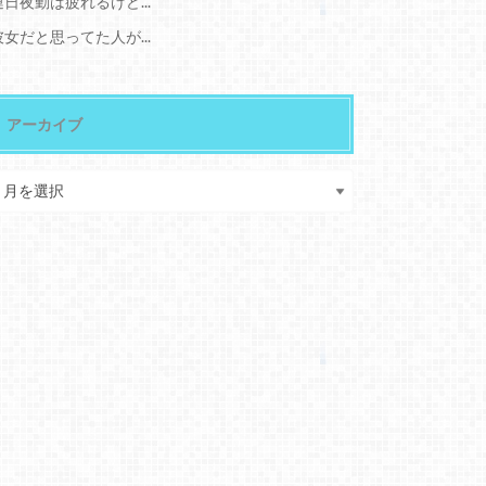
連日夜勤は疲れるけど...
彼女だと思ってた人が...
アーカイブ