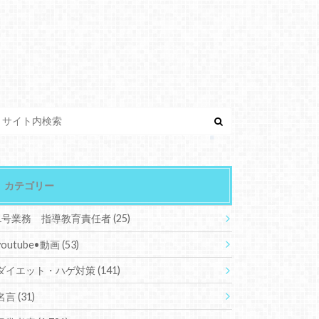
カテゴリー
1号業務 指導教育責任者
(25)
youtube•動画
(53)
ダイエット・ハゲ対策
(141)
名言
(31)