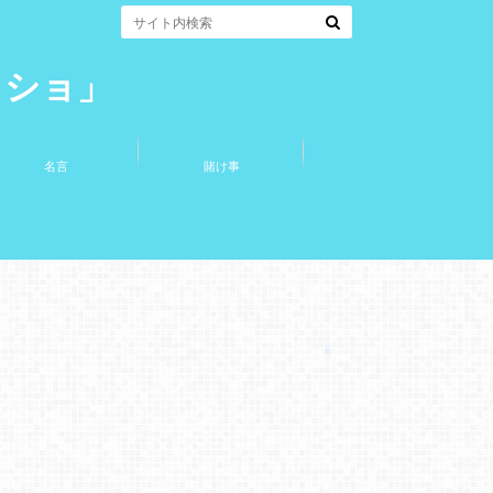
コショ」
名言
賭け事