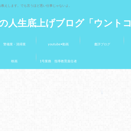
お教えします。でも言うほど悪い仕事じゃないよ。
の人生底上げブログ「ウント
警備業・清掃業
youtube•動画
書評ブログ
映画
1号業務 指導教育責任者