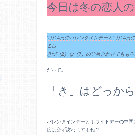
今日は冬の恋人の
2月14日のバレンタインデーと3月14
る日。
きづ（2）な（7）
の語呂合わせでもある
だって。
「き」はどっから
バレンタインデーとホワイトデーの中間
度は必ず訪れますよね？