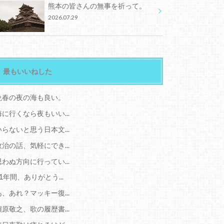
熊本の皆さんの無事を祈って。
2026.07.29
最もいいねした
晩春の夜の海も良い。
海に行くなら夜もいい...
いらないと思う日本文...
政治の話、気軽にでき...
思わぬ方向に行ってい...
11年間、ありがとう...
あ、あれ？マッキー復...
槇原敬之、歌の履歴書...