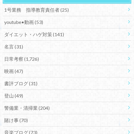
1号業務 指導教育責任者
(25)
youtube•動画
(53)
ダイエット・ハゲ対策
(141)
名言
(31)
日常考察
(1,726)
映画
(47)
書評ブログ
(31)
登山
(49)
警備業・清掃業
(204)
賭け事
(70)
音楽ブログ
(73)