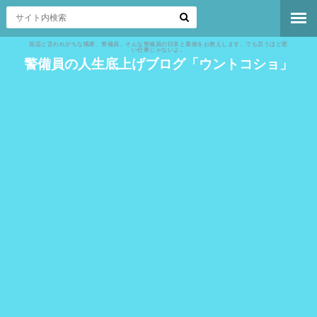
底辺と言われがちな職業、警備員。そんな警備員の日常と裏側をお教えします。でも言うほど悪
い仕事じゃないよ。
警備員の人生底上げブログ「ウントコショ」