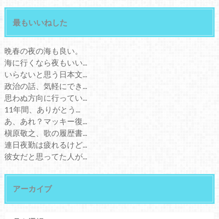
最もいいねした
晩春の夜の海も良い。
海に行くなら夜もいい...
いらないと思う日本文...
政治の話、気軽にでき...
思わぬ方向に行ってい...
11年間、ありがとう...
あ、あれ？マッキー復...
槇原敬之、歌の履歴書...
連日夜勤は疲れるけど...
彼女だと思ってた人が...
アーカイブ