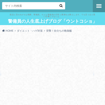
底辺と言われがちな職業、警備員。そんな警備員の日常と裏側をお教えします。でも言うほど悪
い仕事じゃないよ。
警備員の人生底上げブログ「ウントコショ」
HOME
ダイエット・ハゲ対策
突撃！自分ちの晩御飯