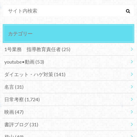
カテゴリー
1号業務 指導教育責任者
(25)
youtube•動画
(53)
ダイエット・ハゲ対策
(141)
名言
(31)
日常考察
(1,724)
映画
(47)
書評ブログ
(31)
登山
(49)