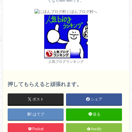
くなりwin-winです。
人気ブログランキング
押してもらえると頑張れます。
ポスト
シェア
はてブ
送る
Pocket
feedly