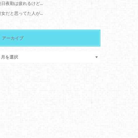
連日夜勤は疲れるけど...
彼女だと思ってた人が...
アーカイブ