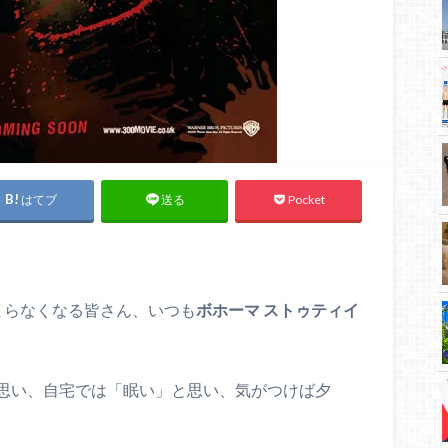
はてブ
Pocket
送る
まらなくなる皆さん、いつも
ボホーマ ストゥティイ
思い、自宅では「眠い」と思い、気がつけば夕