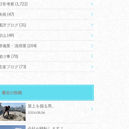
日常考察
(1,722)
映画
(47)
書評ブログ
(31)
登山
(49)
警備業・清掃業
(204)
賭け事
(70)
音楽ブログ
(73)
最近の投稿
屋上を掘る男。
2026.08.06
会社が移転しますよ。