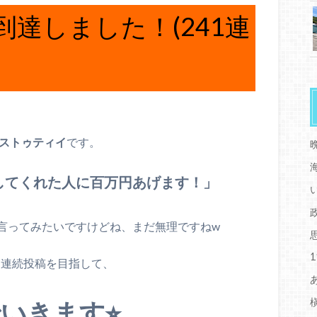
到達しました！(241連
 ストゥティイ
です。
してくれた人に百万円あげます！」
言ってみたいですけどね、まだ無理ですねw
日連続投稿を目指して、
いきます⭐︎