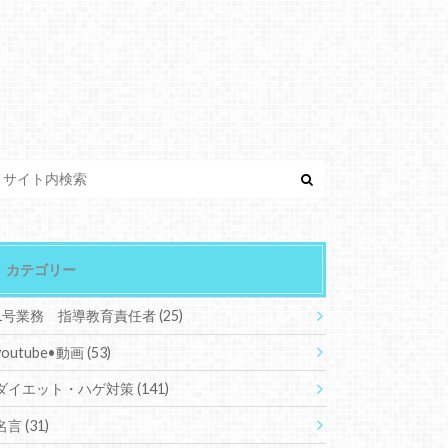
カテゴリー
1号業務 指導教育責任者
(25)
youtube•動画
(53)
ダイエット・ハゲ対策
(141)
名言
(31)