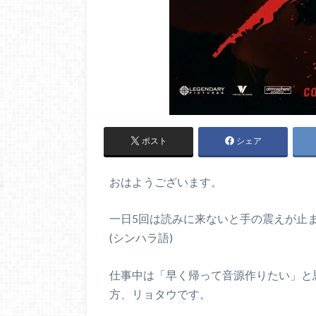
ポスト
シェア
おはようございます。
一日5回は読みに来ないと手の震えが止
(シンハラ語)
仕事中は「早く帰って音源作りたい」と
方、リョタウです。