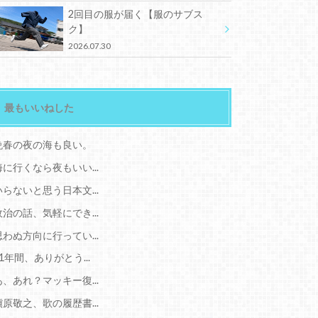
2回目の服が届く【服のサブス
ク】
2026.07.30
最もいいねした
晩春の夜の海も良い。
海に行くなら夜もいい...
いらないと思う日本文...
政治の話、気軽にでき...
思わぬ方向に行ってい...
11年間、ありがとう...
あ、あれ？マッキー復...
槇原敬之、歌の履歴書...