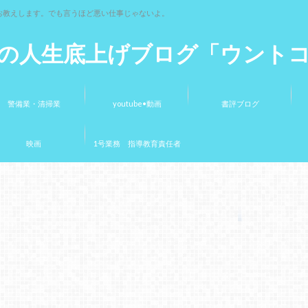
お教えします。でも言うほど悪い仕事じゃないよ。
の人生底上げブログ「ウント
警備業・清掃業
youtube•動画
書評ブログ
映画
1号業務 指導教育責任者