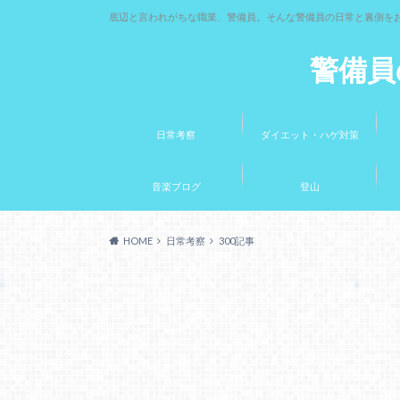
底辺と言われがちな職業、警備員。そんな警備員の日常と裏側を
警備員
日常考察
ダイエット・ハゲ対策
音楽ブログ
登山
HOME
日常考察
300記事