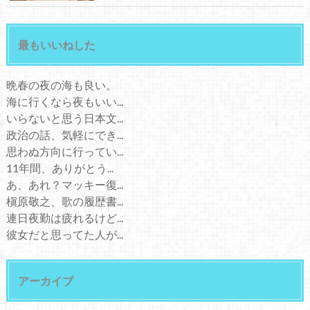
最もいいねした
晩春の夜の海も良い。
海に行くなら夜もいい...
いらないと思う日本文...
政治の話、気軽にでき...
思わぬ方向に行ってい...
11年間、ありがとう...
あ、あれ？マッキー復...
槇原敬之、歌の履歴書...
連日夜勤は疲れるけど...
彼女だと思ってた人が...
アーカイブ