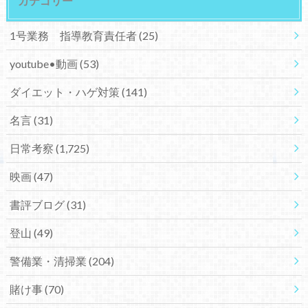
カテゴリー
1号業務 指導教育責任者
(25)
youtube•動画
(53)
ダイエット・ハゲ対策
(141)
名言
(31)
日常考察
(1,725)
映画
(47)
書評ブログ
(31)
登山
(49)
警備業・清掃業
(204)
賭け事
(70)