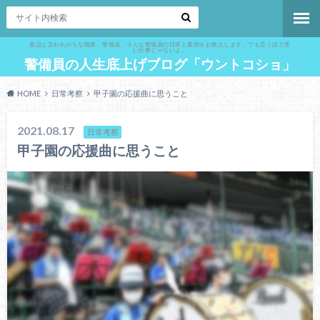
底辺と言われがちな職業、警備員。そんな警備員の日常と裏側をお教えします。でも言うほど悪
い仕事じゃないよ。
警備員の人生底上げブログ「ウントコショ」
HOME
日常考察
甲子園の応援曲に思うこと
2021.08.17
日常考察
甲子園の応援曲に思うこと