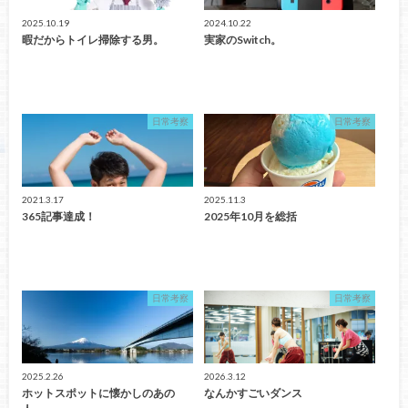
2025.10.19
2024.10.22
暇だからトイレ掃除する男。
実家のSwitch。
日常考察
日常考察
2021.3.17
2025.11.3
365記事達成！
2025年10月を総括
日常考察
日常考察
2025.2.26
2026.3.12
ホットスポットに懐かしのあの
なんかすごいダンス