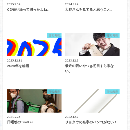
2025.2.14
2024.9.24
CD売り場って減ったよね。
大谷さんを見てると思うこと。
日常考察
日常考察
2025.12.31
2023.12.2
2025年を総括
最近の若いやつぁ初日すら来な
い。
日常考察
日常考察
2021.9.26
2022.12.9
日曜朝のTwitter
リョタウの名字のハンコがない！