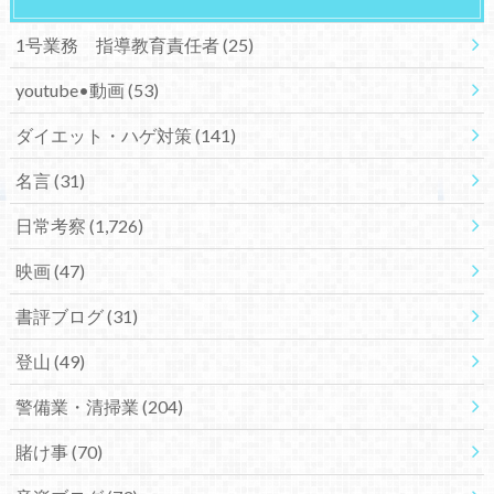
1号業務 指導教育責任者
(25)
youtube•動画
(53)
ダイエット・ハゲ対策
(141)
名言
(31)
日常考察
(1,726)
映画
(47)
書評ブログ
(31)
登山
(49)
警備業・清掃業
(204)
賭け事
(70)