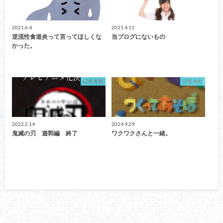
2021.6.4
2021.4.11
逆流性食道炎って言ってほしくな
当ブログにないもの
かった。
日常考察
日常考察
2022.2.14
2024.9.29
鬼滅の刃 遊郭編 終了
ワクワクさんと一緒。