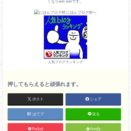
くなりwin-winです。
人気ブログランキング
押してもらえると頑張れます。
ポスト
シェア
はてブ
送る
Pocket
feedly