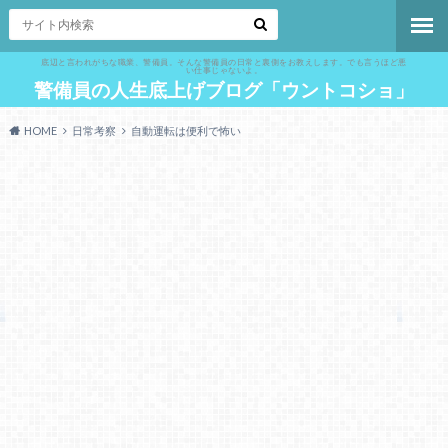
底辺と言われがちな職業、警備員。そんな警備員の日常と裏側をお教えします。でも言うほど悪
い仕事じゃないよ。
警備員の人生底上げブログ「ウントコショ」
HOME
日常考察
自動運転は便利で怖い