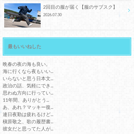
2回目の服が届く【服のサブスク】
2026.07.30
最もいいねした
晩春の夜の海も良い。
海に行くなら夜もいい...
いらないと思う日本文...
政治の話、気軽にでき...
思わぬ方向に行ってい...
11年間、ありがとう...
あ、あれ？マッキー復...
連日夜勤は疲れるけど...
槇原敬之、歌の履歴書...
彼女だと思ってた人が...