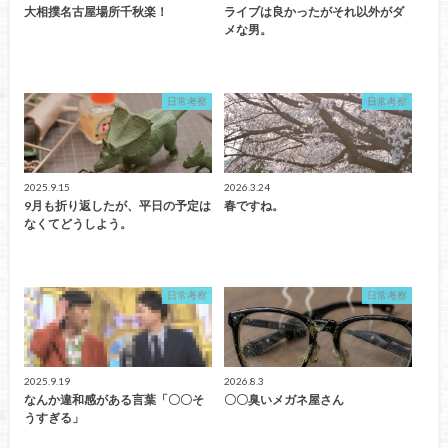
大相撲名古屋場所千秋楽！
ライブは良かったがそれ以外がダ
メな男。
日常考察
日常考察
2025.9.15
2026.3.24
9月も折り返したが、平日の予定は
春ですね。
なくてどうしよう。
日常考察
日常考察
2025.9.19
2026.8.3
なんか違和感がある言葉「〇〇そ
〇〇臭いメガネ屋さん
うすぎる」