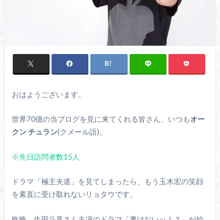
おはようございます。
世界70億の当ブログを見に来てくれる皆さん、いつも
オー
クン チュラン
(クメール語)。
※先日訪問者数15人
ドラマ「極主夫道」を見てしまったら、もう玉木宏の笑顔
を素直に受け取れないリョタウです。
昨晩、生田斗真さん主演のドラマ「書けないッ！？」が始