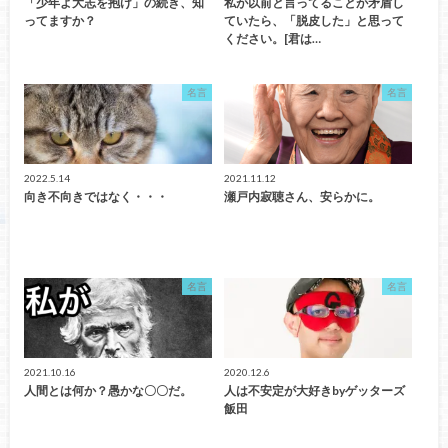
「少年よ大志を抱け」の続き、知
私が以前と言ってることが矛盾し
ってますか？
ていたら、「脱皮した」と思って
ください。[君は…
名言
名言
2022.5.14
2021.11.12
向き不向きではなく・・・
瀬戸内寂聴さん、安らかに。
名言
名言
2021.10.16
2020.12.6
人間とは何か？愚かな〇〇だ。
人は不安定が大好きbyゲッターズ
飯田