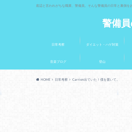
底辺と言われがちな職業、警備員。そんな警備員の日常と裏側を
警備員
日常考察
ダイエット・ハゲ対策
音楽ブログ
登山
HOME
日常考察
Carrion出ていた！僕を置いて。