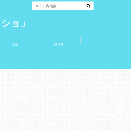
コショ」
名言
賭け事