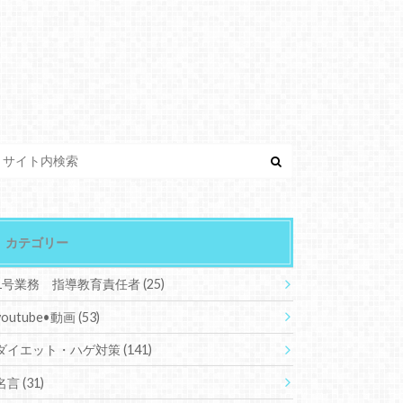
カテゴリー
1号業務 指導教育責任者
(25)
youtube•動画
(53)
ダイエット・ハゲ対策
(141)
名言
(31)