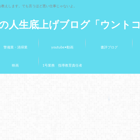
お教えします。でも言うほど悪い仕事じゃないよ。
の人生底上げブログ「ウント
警備業・清掃業
youtube•動画
書評ブログ
映画
1号業務 指導教育責任者