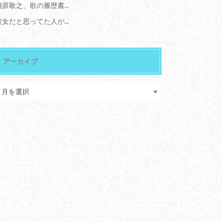
槇原敬之、歌の履歴書...
彼女だと思ってた人が...
アーカイブ