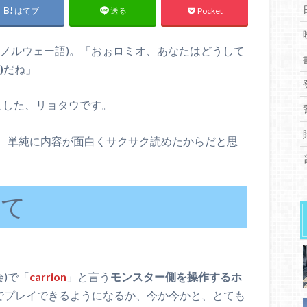
はてブ
Pocket
送る
・ノルウェー語)。「おぉロミオ、あなたはどうして
)
だね」
ました、リョタウです。
、単純に内容が面白くサクサク読めたからだと思
いて
会)で「
carrion
」と言う
モンスター側を操作するホ
4でプレイできるようになるか、今か今かと、とても