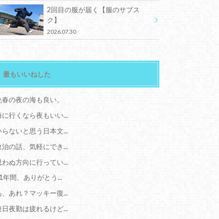
2回目の服が届く【服のサブス
ク】
2026.07.30
最もいいねした
晩春の夜の海も良い。
海に行くなら夜もいい...
いらないと思う日本文...
政治の話、気軽にでき...
思わぬ方向に行ってい...
11年間、ありがとう...
あ、あれ？マッキー復...
連日夜勤は疲れるけど...