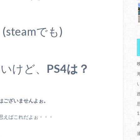
。(steamでも)
ないけど、
PS4は？
はございませんよぉ。
思えばこれだよぉ・・・
。