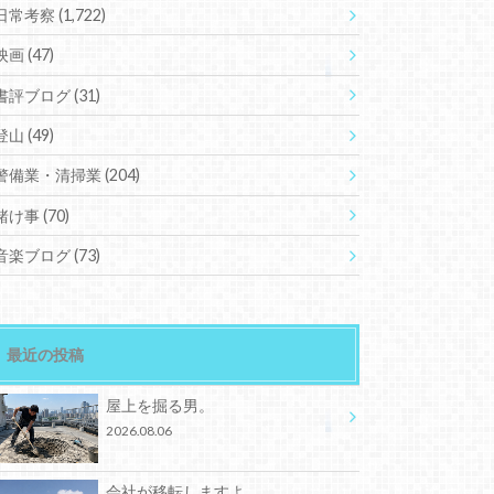
日常考察
(1,722)
映画
(47)
書評ブログ
(31)
登山
(49)
警備業・清掃業
(204)
賭け事
(70)
音楽ブログ
(73)
最近の投稿
屋上を掘る男。
2026.08.06
会社が移転しますよ。