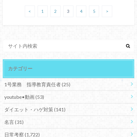
<
1
2
3
4
5
>
カテゴリー
1号業務 指導教育責任者
(25)
youtube•動画
(53)
ダイエット・ハゲ対策
(141)
名言
(31)
日常考察
(1,722)