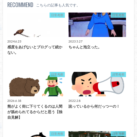
RECOMMEND
こちらの記事も人気です。
日常考察
日常考察
2024.6.23
2023.5.27
感度をあげないとブログって続か
ちゃんと泡立った。
ない。
日常考察
日常考察
2026.6.18
2022.2.8
熊がよく街に下りてくるのは人間
訛っているから何だっつーの！
が舐められてるからだと思う【独
自見解】
日常考察
日常考察