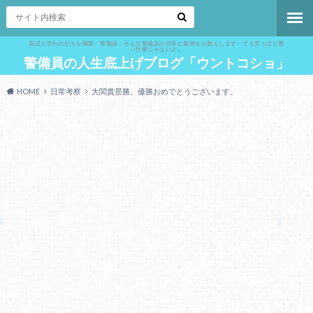
底辺と言われがちな職業、警備員。そんな警備員の日常と裏側をお教えします。でも言うほど悪
い仕事じゃないよ。
警備員の人生底上げブログ「ウントコショ」
HOME
日常考察
大関貴景勝、優勝おめでとうございます。