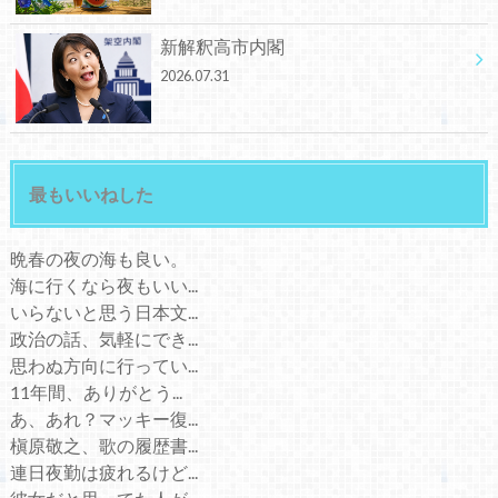
新解釈高市内閣
2026.07.31
最もいいねした
晩春の夜の海も良い。
海に行くなら夜もいい...
いらないと思う日本文...
政治の話、気軽にでき...
思わぬ方向に行ってい...
11年間、ありがとう...
あ、あれ？マッキー復...
槇原敬之、歌の履歴書...
連日夜勤は疲れるけど...