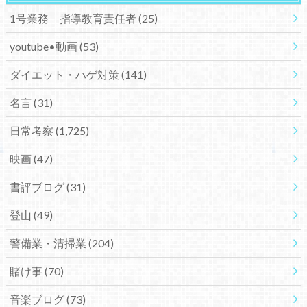
1号業務 指導教育責任者
(25)
youtube•動画
(53)
ダイエット・ハゲ対策
(141)
名言
(31)
日常考察
(1,725)
映画
(47)
書評ブログ
(31)
登山
(49)
警備業・清掃業
(204)
賭け事
(70)
音楽ブログ
(73)