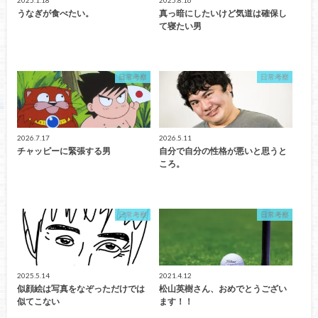
うなぎが食べたい。
真っ暗にしたいけど気道は確保し
て寝たい男
日常考察
日常考察
2026.7.17
2026.5.11
チャッピーに緊張する男
自分で自分の性格が悪いと思うと
ころ。
日常考察
日常考察
2025.5.14
2021.4.12
似顔絵は写真をなぞっただけでは
松山英樹さん、おめでとうござい
似てこない
ます！！