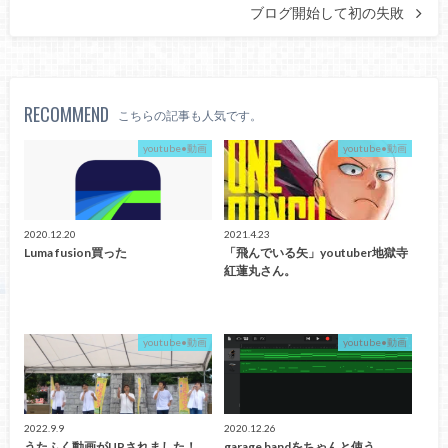
ブログ開始して初の失敗
RECOMMEND
こちらの記事も人気です。
youtube•動画
youtube•動画
2020.12.20
2021.4.23
Luma fusion買った
「飛んでいる矢」youtuber地獄寺
紅蓮丸さん。
youtube•動画
youtube•動画
2022.9.9
2020.12.26
うたふく動画がUPされました！
garage bandをちゃんと使う