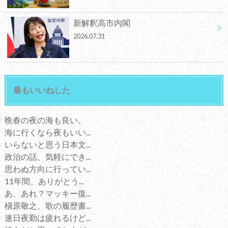
新解釈高市内閣
2026.07.31
最もいいねした
晩春の夜の海も良い。
海に行くなら夜もいい...
いらないと思う日本文...
政治の話、気軽にでき...
思わぬ方向に行ってい...
11年間、ありがとう...
あ、あれ？マッキー復...
槇原敬之、歌の履歴書...
連日夜勤は疲れるけど...