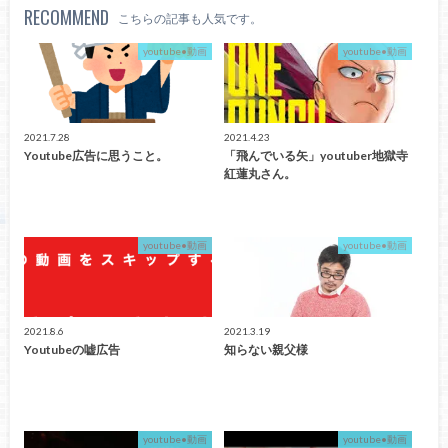
RECOMMEND
こちらの記事も人気です。
youtube•動画
youtube•動画
2021.7.28
2021.4.23
Youtube広告に思うこと。
「飛んでいる矢」youtuber地獄寺
紅蓮丸さん。
youtube•動画
youtube•動画
2021.8.6
2021.3.19
Youtubeの嘘広告
知らない親父様
youtube•動画
youtube•動画