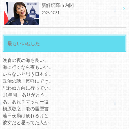
新解釈高市内閣
2026.07.31
最もいいねした
晩春の夜の海も良い。
海に行くなら夜もいい...
いらないと思う日本文...
政治の話、気軽にでき...
思わぬ方向に行ってい...
11年間、ありがとう...
あ、あれ？マッキー復...
槇原敬之、歌の履歴書...
連日夜勤は疲れるけど...
彼女だと思ってた人が...