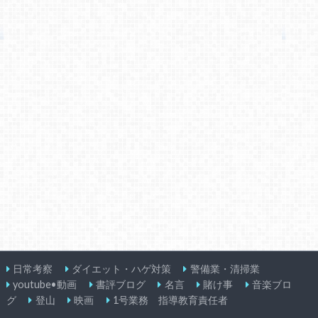
日常考察
ダイエット・ハゲ対策
警備業・清掃業
youtube•動画
書評ブログ
名言
賭け事
音楽ブロ
グ
登山
映画
1号業務 指導教育責任者