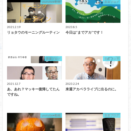
youtube•動画
音楽ブログ
2021.2.19
2023.8.5
リョタウのモーニングルーティン
今日は“までアカ”です！
音楽ブログ
音楽ブログ
2021.12.7
2023.2.24
あ、あれ？マッキー復帰してたん
来週アカペラライブに出るのに。
ですね。
youtube•動画
音楽ブログ