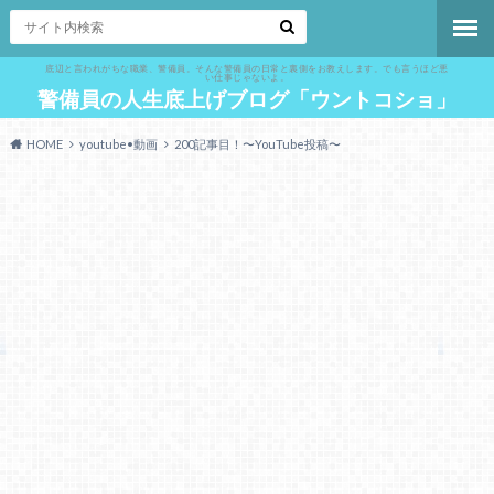
底辺と言われがちな職業、警備員。そんな警備員の日常と裏側をお教えします。でも言うほど悪
い仕事じゃないよ。
警備員の人生底上げブログ「ウントコショ」
HOME
youtube•動画
200記事目！〜YouTube投稿〜