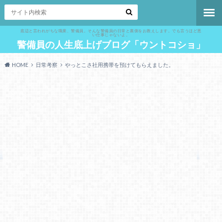
底辺と言われがちな職業、警備員。そんな警備員の日常と裏側をお教えします。でも言うほど悪
い仕事じゃないよ。
警備員の人生底上げブログ「ウントコショ」
HOME
日常考察
やっとこさ社用携帯を預けてもらえました。