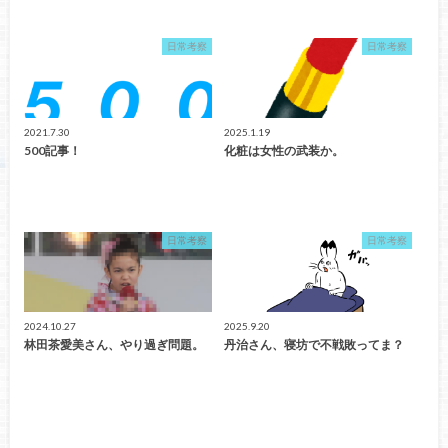
日常考察
日常考察
2021.7.30
2025.1.19
500記事！
化粧は女性の武装か。
日常考察
日常考察
2024.10.27
2025.9.20
林田茶愛美さん、やり過ぎ問題。
丹治さん、寝坊で不戦敗ってま？