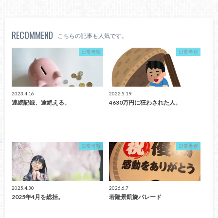
RECOMMEND
こちらの記事も人気です。
日常考察
日常考察
2023.4.16
2022.5.19
連続記録、途絶える。
4630万円に狂わされた人。
日常考察
日常考察
2025.4.30
2026.6.7
2025年4月を総括。
若隆景凱旋パレード