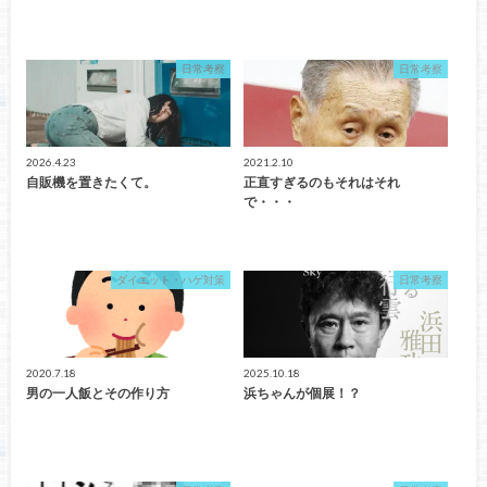
日常考察
日常考察
2026.4.23
2021.2.10
自販機を置きたくて。
正直すぎるのもそれはそれ
で・・・
ダイエット・ハゲ対策
日常考察
2020.7.18
2025.10.18
男の一人飯とその作り方
浜ちゃんが個展！？