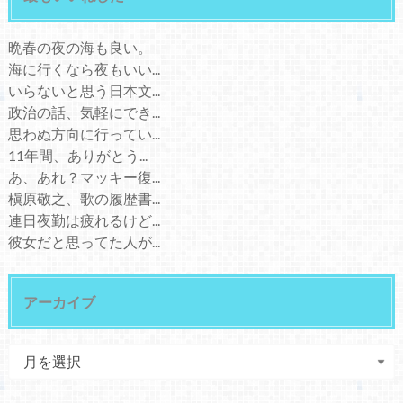
晩春の夜の海も良い。
海に行くなら夜もいい...
いらないと思う日本文...
政治の話、気軽にでき...
思わぬ方向に行ってい...
11年間、ありがとう...
あ、あれ？マッキー復...
槇原敬之、歌の履歴書...
連日夜勤は疲れるけど...
彼女だと思ってた人が...
アーカイブ