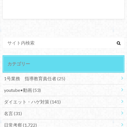
カテゴリー
1号業務 指導教育責任者
(25)
youtube•動画
(53)
ダイエット・ハゲ対策
(141)
名言
(31)
日常考察
(1,722)