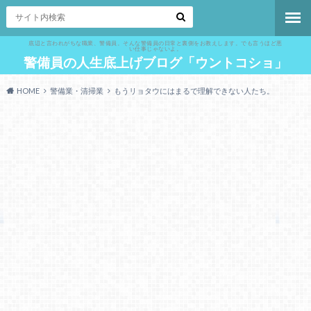
底辺と言われがちな職業、警備員。そんな警備員の日常と裏側をお教えします。でも言うほど悪
い仕事じゃないよ。
警備員の人生底上げブログ「ウントコショ」
HOME
警備業・清掃業
もうリョタウにはまるで理解できない人たち。