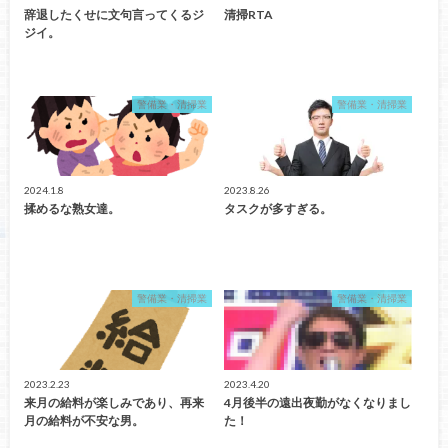
辞退したくせに文句言ってくるジ
清掃RTA
ジイ。
警備業・清掃業
警備業・清掃業
2024.1.8
2023.8.26
揉めるな熟女達。
タスクが多すぎる。
警備業・清掃業
警備業・清掃業
2023.2.23
2023.4.20
来月の給料が楽しみであり、再来
4月後半の遠出夜勤がなくなりまし
月の給料が不安な男。
た！