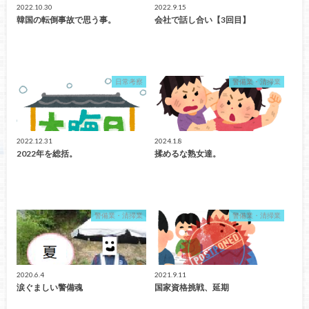
2022.10.30
2022.9.15
韓国の転倒事故で思う事。
会社で話し合い【3回目】
日常考察
警備業・清掃業
2022.12.31
2024.1.8
2022年を総括。
揉めるな熟女達。
警備業・清掃業
警備業・清掃業
2020.6.4
2021.9.11
涙ぐましい警備魂
国家資格挑戦、延期