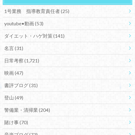
1号業務 指導教育責任者
(25)
youtube•動画
(53)
ダイエット・ハゲ対策
(141)
名言
(31)
日常考察
(1,721)
映画
(47)
書評ブログ
(31)
登山
(49)
警備業・清掃業
(204)
賭け事
(70)
音楽ブログ
(73)