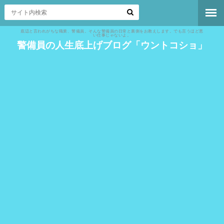
底辺と言われがちな職業、警備員。そんな警備員の日常と裏側をお教えします。でも言うほど悪
い仕事じゃないよ。
警備員の人生底上げブログ「ウントコショ」