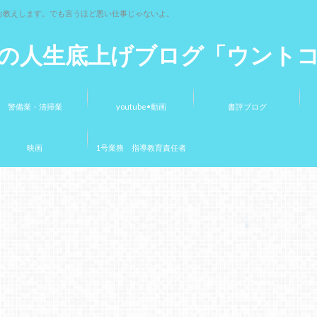
お教えします。でも言うほど悪い仕事じゃないよ。
の人生底上げブログ「ウント
警備業・清掃業
youtube•動画
書評ブログ
映画
1号業務 指導教育責任者