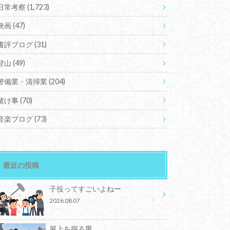
日常考察
(1,723)
映画
(47)
書評ブログ
(31)
登山
(49)
警備業・清掃業
(204)
賭け事
(70)
音楽ブログ
(73)
最近の投稿
子役ってすごいよねー
2026.08.07
屋上を掘る男。