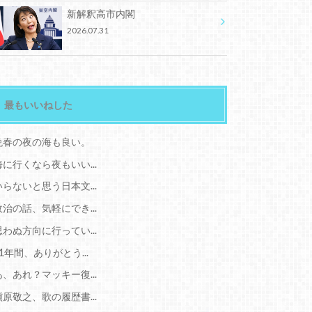
新解釈高市内閣
2026.07.31
最もいいねした
晩春の夜の海も良い。
海に行くなら夜もいい...
いらないと思う日本文...
政治の話、気軽にでき...
思わぬ方向に行ってい...
11年間、ありがとう...
あ、あれ？マッキー復...
槇原敬之、歌の履歴書...