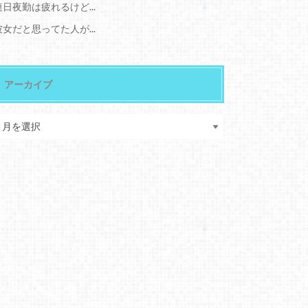
連日夜勤は疲れるけど...
彼女だと思ってた人が...
アーカイブ