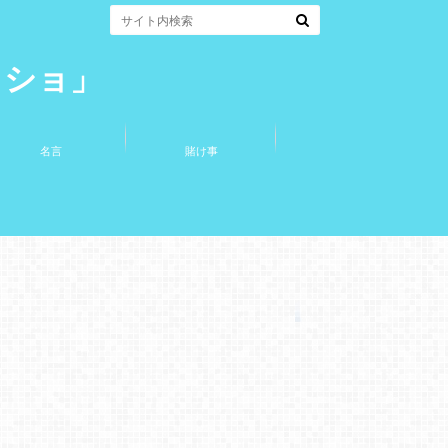
コショ」
名言
賭け事