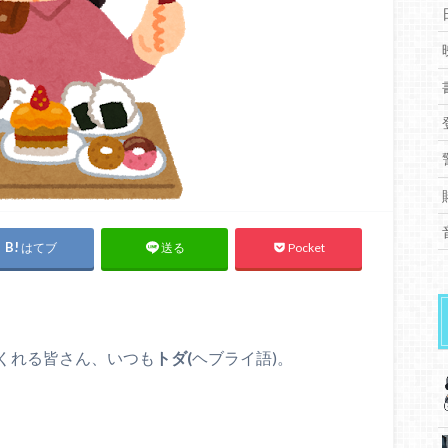
はてブ
Pocket
送る
くれる皆さん、いつも
トダ(
ヘブライ語)。