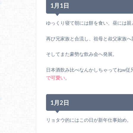
1月1日
ゆっくり寝て朝には餅を食い、昼には親
再び兄家族と合流し、祖母と叔父家族へ
そしてまた豪勢な飲み会へ発展。
日本酒飲み比べなんかしちゃってねw従
で可愛い
。
1月2日
リョタウ的にはこの日が新年仕事始め。