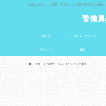
底辺と言われがちな職業、警備員。そんな警備員の日常と裏側を
警備員
日常考察
ダイエット・ハゲ対策
音楽ブログ
登山
HOME
日常考察
年末〜1月3日までの動き