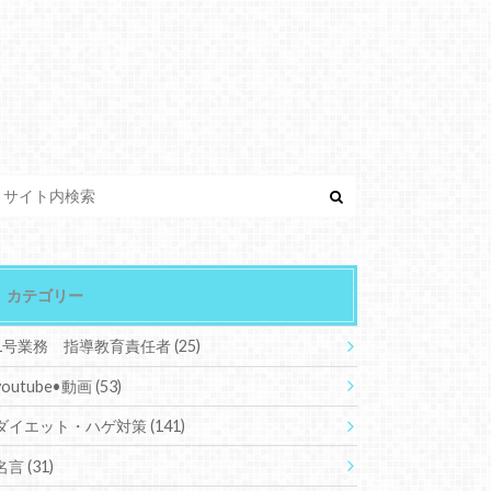
カテゴリー
1号業務 指導教育責任者
(25)
youtube•動画
(53)
ダイエット・ハゲ対策
(141)
名言
(31)